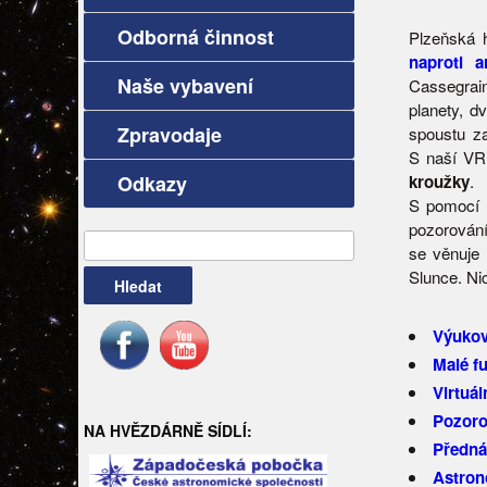
Odborná činnost
Plzeňská 
naproti a
Naše vybavení
Cassegrain
planety, 
Zpravodaje
spoustu za
S naší VR 
Odkazy
kroužky
.
S pomocí 
pozorování
Vyhledávání
se věnuje
Slunce. Nic
Výukov
Malé f
Virtuáln
Pozoro
NA HVĚZDÁRNĚ SÍDLÍ:
Předná
Astron