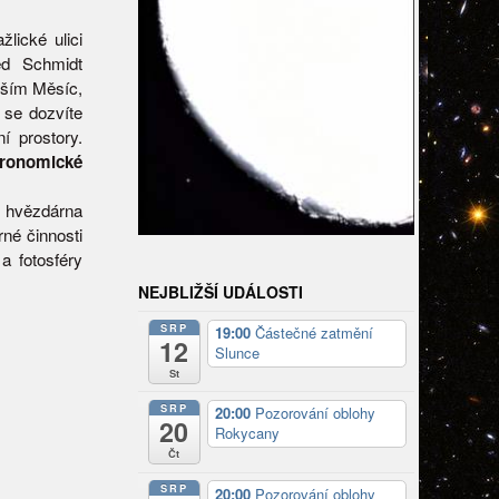
lické ulici
ed Schmidt
vším Měsíc,
 se dozvíte
í prostory.
tronomické
e hvězdárna
né činnosti
a fotosféry
NEJBLIŽŠÍ UDÁLOSTI
SRP
19:00
Částečné zatmění
12
Slunce
St
SRP
20:00
Pozorování oblohy
20
Rokycany
Čt
SRP
20:00
Pozorování oblohy