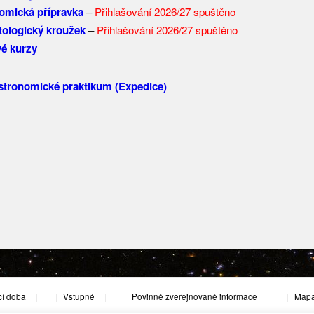
omická přípravka
–
Přihlašování 2026/27 spuštěno
tologický kroužek
–
Přihlašování 2026/27 spuštěno
é kurzy
astronomické praktikum (Expedice)
cí doba
|
Vstupné
|
Povinně zveřejňované informace
|
Mapa