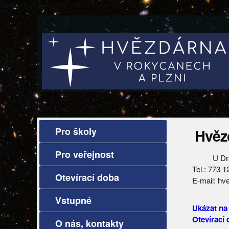
Pro školy
Hvěz
Pro veřejnost
U Dr
Tel.: 773 
Otevírací doba
E-mail: h
Vstupné
Ukázat na
Otevírací
O nás, kontakty