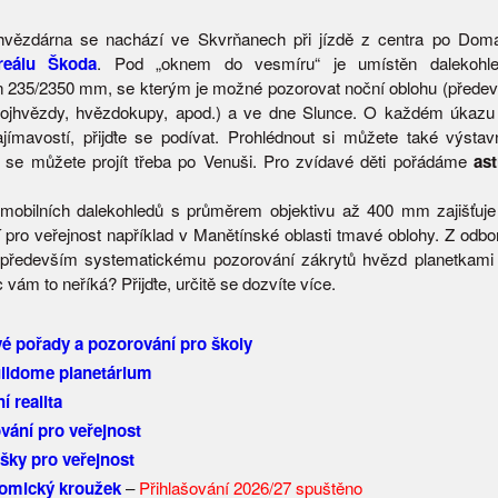
hvězdárna se nachází ve Skvrňanech při jízdě z centra po Domaž
reálu Škoda
. Pod „oknem do vesmíru“ je umístěn dalekohl
 235/2350 mm, se kterým je možné pozorovat noční oblohu (přede
dvojhvězdy, hvězdokupy, apod.) a ve dne Slunce. O každém úkazu
jímavostí, přijďte se podívat. Prohlédnout si můžete také výstavn
se můžete projít třeba po Venuši. Pro zvídavé děti pořádáme
as
mobilních dalekohledů s průměrem objektivu až 400 mm zajišťuj
 pro veřejnost například v Manětínské oblasti tmavé oblohy. Z odbor
 především systematickému pozorování zákrytů hvězd planetkami 
 vám to neříká? Přijďte, určitě se dozvíte více.
é pořady a pozorování pro školy
ulldome planetárium
í realita
vání pro veřejnost
šky pro veřejnost
omický kroužek
–
Přihlašování 2026/27 spuštěno