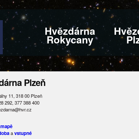
Hvězdárna
Hvěz
Rokycany
Pl
dárna Plzeň
áhy 11, 318 00 Plzeň
128 292, 377 388 400
vezdarna@hvr.cz
 mapě
 doba
a
vstupné