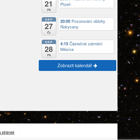
21
Plzeň
Pá
SRP
20:00
Pozorování oblohy
27
Rokycany
Čt
SRP
4:15
Částečné zatmění
28
Měsíce
Pá
Zobrazit kalendář
 stránek
|