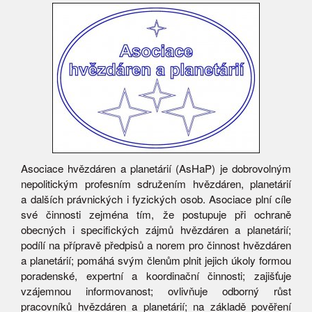
Asociace hvězdáren a planetárií (AsHaP) je dobrovolným
nepolitickým profesním sdružením hvězdáren, planetárií
a dalších právnických i fyzických osob. Asociace plní cíle
své činnosti zejména tím, že postupuje při ochraně
obecných i specifických zájmů hvězdáren a planetárií;
podílí na přípravě předpisů a norem pro činnost hvězdáren
a planetárií; pomáhá svým členům plnit jejich úkoly formou
poradenské, expertní a koordinační činnosti; zajišťuje
vzájemnou informovanost; ovlivňuje odborný růst
pracovníků hvězdáren a planetárií; na základě pověření