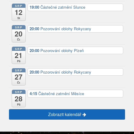
SRP
19:00
Částečné zatmění Slunce
12
St
SRP
20:00
Pozorování oblohy Rokycany
20
Čt
SRP
20:00
Pozorování oblohy Plzeň
21
Pá
SRP
20:00
Pozorování oblohy Rokycany
27
Čt
SRP
4:15
Částečné zatmění Měsíce
28
Pá
Zobrazit kalendář